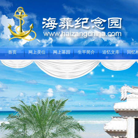
首页
网上灵位
网上墓园
生平简介
追忆文库
回忆