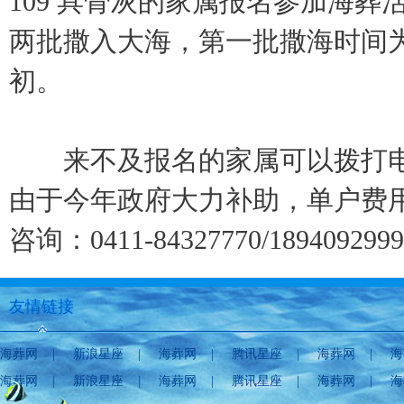
109 具骨灰的家属报名参加海葬
两批撒入大海，第一批撒海时间为
初。
来不及报名的家属可以拨打
由于今年政府大力补助，单户费
咨询：
0411-84327770/189409299
友情链接
海葬网
|
新浪星座
|
海葬网
|
腾讯星座
|
海葬网
|
海
海葬网
|
新浪星座
|
海葬网
|
腾讯星座
|
海葬网
|
海