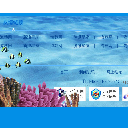
友情链接
海葬网
|
新浪星座
|
海葬网
|
腾讯星座
|
海葬网
|
海
海葬网
|
新浪星座
|
海葬网
|
腾讯星座
|
海葬网
|
海
首页
|
新闻资讯
|
网上祭祀
辽ICP备2021004027号
Copy