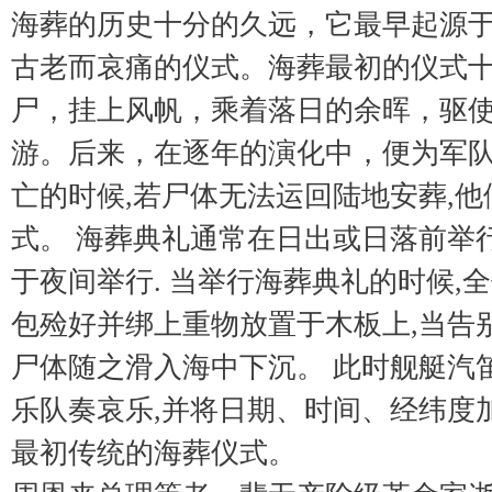
海葬的历史十分的久远，它最早起源
古老而哀痛的仪式。海葬最初的仪式
尸，挂上风帆，乘着落日的余晖，驱
游。后来，在逐年的演化中，便为军
亡的时候,若尸体无法运回陆地安葬,
式。 海葬典礼通常在日出或日落前举
于夜间举行. 当举行海葬典礼的时候,
包殓好并绑上重物放置于木板上,当告
尸体随之滑入海中下沉。 此时舰艇汽笛
乐队奏哀乐,并将日期、时间、经纬度
最初传统的海葬仪式。