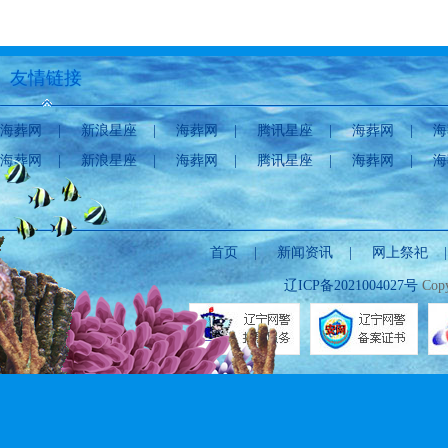
友情链接
海葬网
|
新浪星座
|
海葬网
|
腾讯星座
|
海葬网
|
海
海葬网
|
新浪星座
|
海葬网
|
腾讯星座
|
海葬网
|
海
首页
|
新闻资讯
|
网上祭祀
辽ICP备2021004027号
Copy