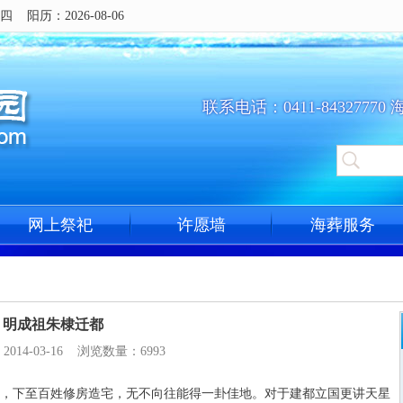
阳历：2026-08-06
联系电话：0411-84327770 
网上祭祀
许愿墙
海葬服务
明成祖朱棣迁都
014-03-16 浏览数量：6993
，下至百姓修房造宅，无不向往能得一卦佳地。对于建都立国更讲天星