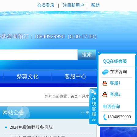
会员登录
|
注册新用户
|
帮助
海葬咨询预订：18940929990（8:30-17:30）
在线咨询
祭奠文化
客服中心
客服1
客服2
您的当前位置：
首页
> 风水名家
网站公告
>> 更多
18940929990
2024免费海葬服务启航