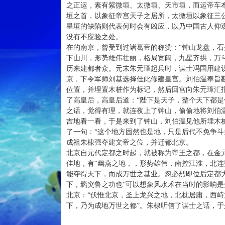
之正运，素有紫微垣、太微垣、天市垣，而运帝车
垣之首，以象征帝宫天子之居所，太微垣以象征三
星垣的缺陷则代表何时会有凶应，以乃中国古人仰观
没有不应验之处。
在的南京，曾受到过诸葛帝的称赞：“钟山龙盘，石
下山川，形势雄伟壮丽，格局宽阔，九星齐拱，万
历来建都者众。元末朱元璋起兵时，谋士冯国用建议
京，下令军师刘基选择佳此修建皇宫。刘伯温奉旨
位置，并埋置木桩作为标记，然后回宫向朱元璋汇
了高皇后，高皇后道：“陛下是天子，整个天下都是
之话，觉得有理，就连夜上了钟山，偷偷地将刘伯
吉地看一看，于是来到了钟山，刘伯温见他所埋木
了一句：“这个地方固然也是地，只是后代不免争斗
成祖朱棣强夺建文帝之位，并迁都北京。
北京自元代定都之时起，就被称为帝王之都，在金
佳地，有“幽燕之地，，形势雄伟，南控江淮，北连
能夺得天下，而成万世之基业。忽必烈即位后定都
下，羁突鲁之功也”可以想象风水术在当时的影响
北京：“伏惟北京，圣上龙兴之地，北枕居庸，西
下，乃为成地万世之都”。朱棣听信了谋士之话，