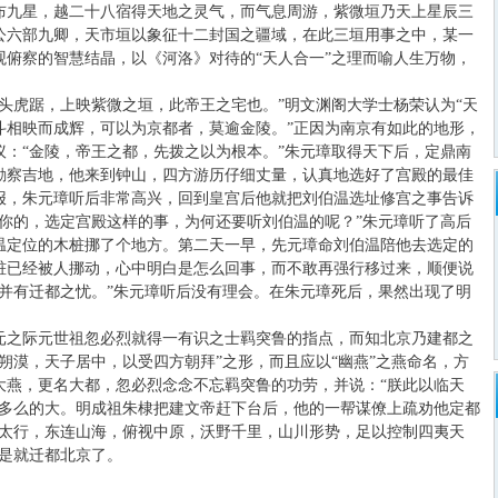
布九星，越二十八宿得天地之灵气，而气息周游，紫微垣乃天上星辰三
公六部九卿，天市垣以象征十二封国之疆域，在此三垣用事之中，某一
俯察的智慧结晶，以《河洛》对待的“天人合一”之理而喻人生万物，
头虎踞，上映紫微之垣，此帝王之宅也。”明文渊阁大学士杨荣认为“天
斗相映而成辉，可以为京都者，莫逾金陵。”正因为南京有如此的地形，
：“金陵，帝王之都，先拨之以为根本。”朱元璋取得天下后，定鼎南
勘察吉地，他来到钟山，四方游历仔细丈量，认真地选好了宫殿的最佳
报，朱元璋听后非常高兴，回到皇宫后他就把刘伯温选址修宫之事告诉
你的，选定宫殿这样的事，为何还要听刘伯温的呢？”朱元璋听了高后
温定位的木桩挪了个地方。第二天一早，先元璋命刘伯温陪他去选定的
桩已经被人挪动，心中明白是怎么回事，而不敢再强行移过来，顺便说
并有迁都之忧。”朱元璋听后没有理会。在朱元璋死后，果然出现了明
元之际元世祖忽必烈就得一有识之士羁突鲁的指点，而知北京乃建都之
朔漠，天子居中，以受四方朝拜”之形，而且应以“幽燕”之燕命名，方
大燕，更名大都，忽必烈念念不忘羁突鲁的功劳，并说：“朕此以临天
是多么的大。明成祖朱棣把建文帝赶下台后，他的一帮谋僚上疏劝他定都
峙太行，东连山海，俯视中原，沃野千里，山川形势，足以控制四夷天
于是就迁都北京了。