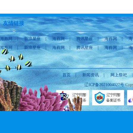
友情链接
海葬网
|
新浪星座
|
海葬网
|
腾讯星座
|
海葬网
|
海
海葬网
|
新浪星座
|
海葬网
|
腾讯星座
|
海葬网
|
海
首页
|
新闻资讯
|
网上祭祀
辽ICP备2021004027号
Copy